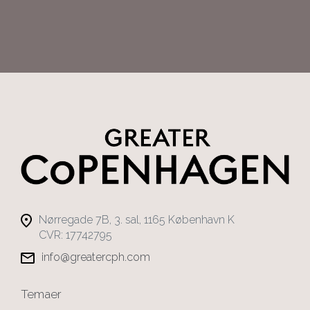
Nørregade 7B, 3. sal, 1165 København K
CVR: 17742795
info@greatercph.com
Temaer