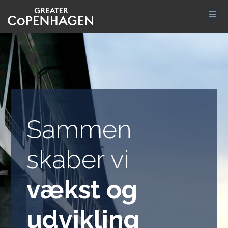
Gå
til
hovedindhold
Sammen
skaber vi
vækst og
udvikling