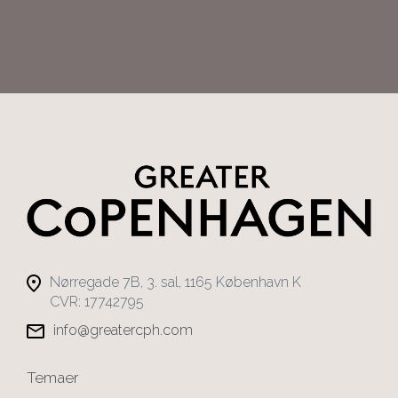
Nørregade 7B, 3. sal, 1165 København K
CVR: 17742795
info@greatercph.com
Temaer