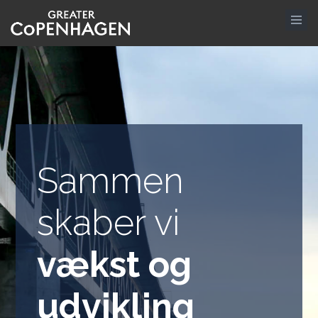
Gå
til
hovedindhold
Sammen
skaber vi
vækst og
udvikling