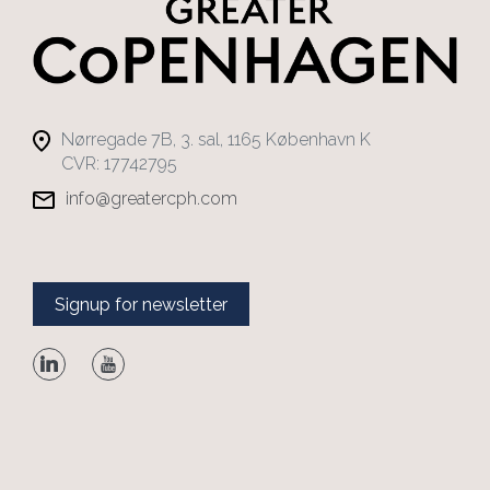
Nørregade 7B, 3. sal, 1165 København K
CVR: 17742795
info@greatercph.com
Signup for newsletter