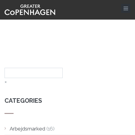
Skip
to
main
content
Search
×
CATEGORIES
Arbejdsmarked
(16)