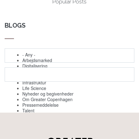
Popular Posts
BLOGS
- Any -
Arbejdsmarked
Digitalisering
Evenemang
Grøn omstilling
Infrastruktur
Life Science
Nyheder og begivenheder
Om Greater Copenhagen
Pressemeddelelse
Talent