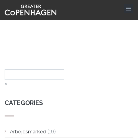
Skip
to
main
content
Search
×
CATEGORIES
Arbejdsmarked
(16)