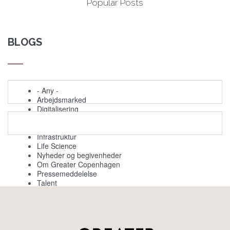
Popular Posts
BLOGS
- Any -
Arbejdsmarked
Digitalisering
Evenemang
Grøn omstilling
Infrastruktur
Life Science
Nyheder og begivenheder
Om Greater Copenhagen
Pressemeddelelse
Talent