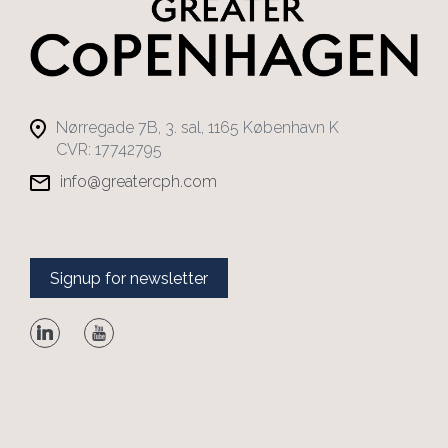
Nørregade 7B, 3. sal, 1165 København K
CVR: 17742795
info@greatercph.com
Signup for newsletter