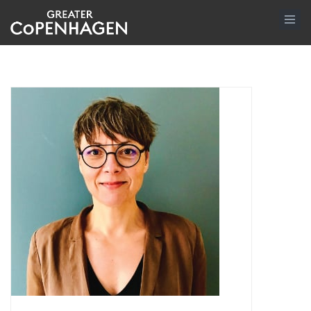
Gå
til
hovedindhold