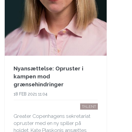
Nyansættelse: Opruster i
kampen mod
grænsehindringer
18 FEB 2021 11:04
TALENT
Greater Copenhagens sekretariat
opruster med en ny spiller på
holdet. Kate Plaskonis ansættes