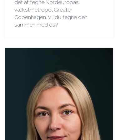
det at tegne Nordeuropas
vækstmetropol Greater
Copenhagen. Vil du tegne den
sammen med os?