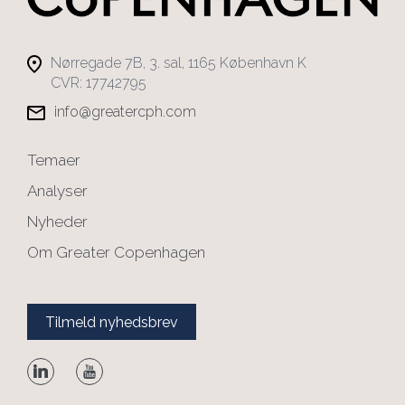
Nørregade 7B, 3. sal, 1165 København K
CVR: 17742795
info@greatercph.com
Temaer
Analyser
Nyheder
Om Greater Copenhagen
Tilmeld nyhedsbrev