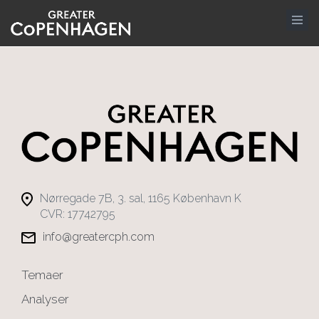
Gå
til
hovedindhold
Nørregade 7B, 3. sal, 1165 København K
CVR: 17742795
info@greatercph.com
Temaer
Analyser