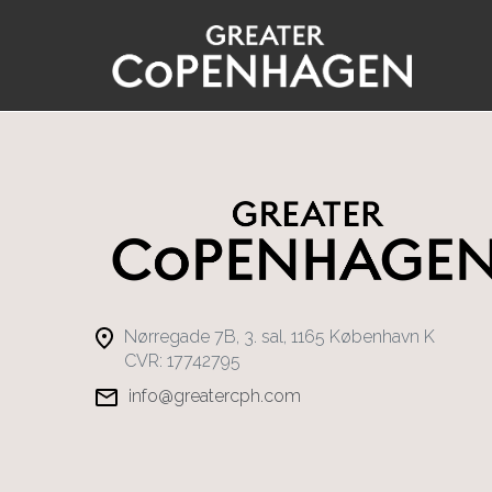
Gå
til
hovedindhold
Nørregade 7B, 3. sal, 1165 København K
CVR: 17742795
info@greatercph.com