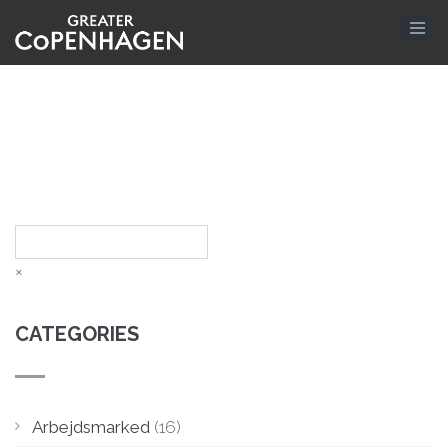
Skip
to
main
content
Search
×
CATEGORIES
Arbejdsmarked
(16)