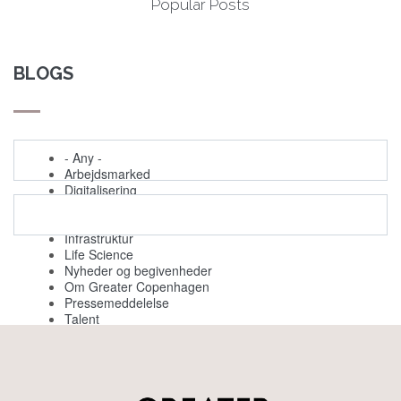
Popular Posts
BLOGS
- Any -
Arbejdsmarked
Digitalisering
Evenemang
Grøn omstilling
Infrastruktur
Life Science
Nyheder og begivenheder
Om Greater Copenhagen
Pressemeddelelse
Talent