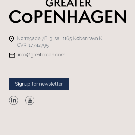
Nørregade 7B, 3. sal, 1165 København K
CVR: 17742795
info@greatercph.com
Signup for newsletter