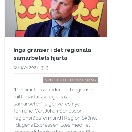
Inga gränser i det regionala
samarbetets hjärta
06 JAN 2021 13:13
NYHETER OCH EVENEMANG
”Det är inte framtiden att ha gränser
mitt i hjärtat av regionala
samarbeten”, siger vores nye
formand Carl Johan Sonesson,
regionsrådsformand i Region Skåne,
i dagens Expressen. Læs med i et
længere interview herunder og få et