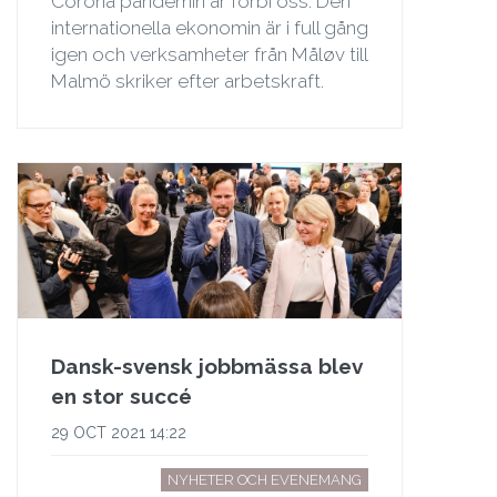
Corona pandemin är förbi oss. Den
internationella ekonomin är i full gång
igen och verksamheter från Måløv till
Malmö skriker efter arbetskraft.
Dansk-svensk jobbmässa blev
en stor succé
29 OCT 2021 14:22
NYHETER OCH EVENEMANG