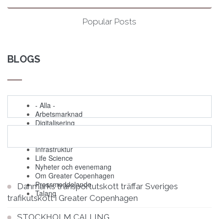
Popular Posts
BLOGS
- Alla -
Arbetsmarknad
Digitalisering
Evenemang
Grön omställning
Infrastruktur
Life Science
Nyheter och evenemang
Om Greater Copenhagen
Pressmeddelande
Danmarks transportutskott träffar Sveriges
Talang
trafikutskott i Greater Copenhagen
STOCKHOLM CALLING