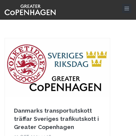
Hoppa
till
huvudinnehåll
Danmarks transportutskott
träffar Sveriges trafikutskott i
Greater Copenhagen