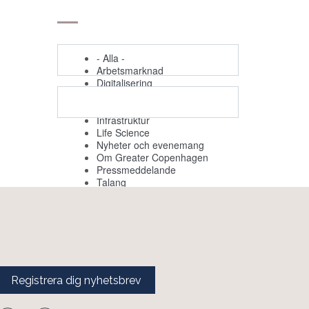
- Alla -
Arbetsmarknad
Digitalisering
Evenemang
Grön omställning
Infrastruktur
Life Science
Nyheter och evenemang
Om Greater Copenhagen
Pressmeddelande
Talang
Registrera dig nyhetsbrev