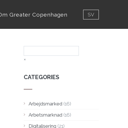
Om Greater Copenhagen
SV
Sök
×
CATEGORIES
Arbejdsmarked
(16)
Arbetsmarknad
(16)
Digitalisering
(21)