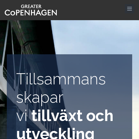
Hoppa
till
huvudinnehåll
Tillsammans
skapar
vi
tillväxt och
utveckling