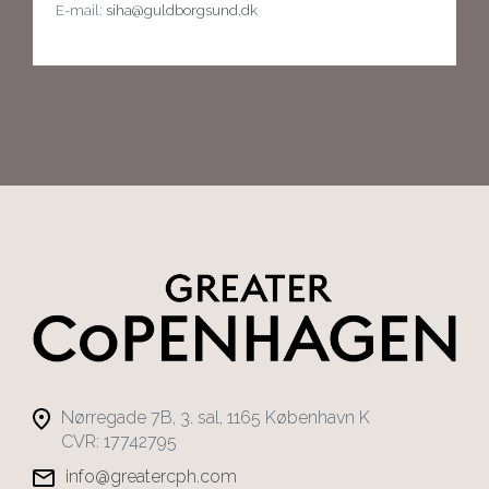
E-mail:
siha@guldborgsund.dk
Nørregade 7B, 3. sal, 1165 København K
CVR: 17742795
info@greatercph.com