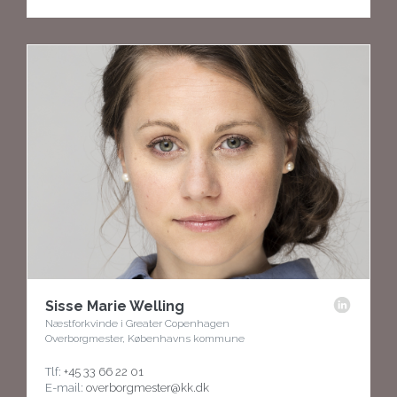
Sisse Marie Welling
Næstforkvinde i Greater Copenhagen
Overborgmester, Københavns kommune
Tlf:
+45 33 66 22 01
E-mail:
overborgmester@kk.dk