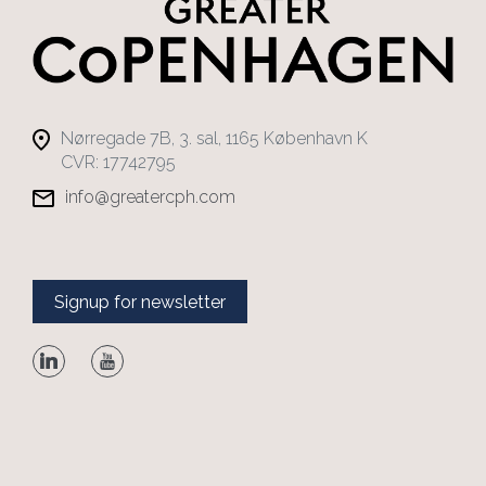
Nørregade 7B, 3. sal, 1165 København K
CVR: 17742795
info@greatercph.com
Signup for newsletter