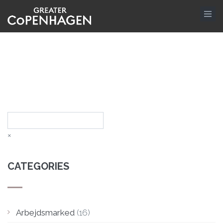
Skip
to
main
content
Search
×
CATEGORIES
Arbejdsmarked
(16)