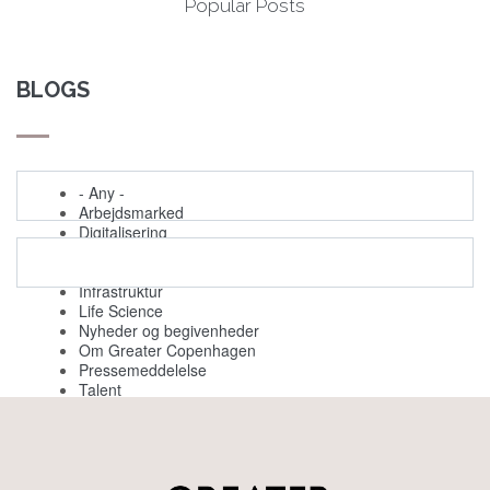
Popular Posts
BLOGS
- Any -
Arbejdsmarked
Digitalisering
Evenemang
Grøn omstilling
Infrastruktur
Life Science
Nyheder og begivenheder
Om Greater Copenhagen
Pressemeddelelse
Talent