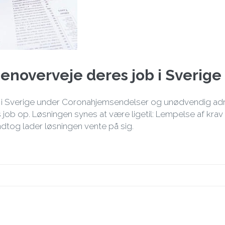
genoverveje deres job i Sverige
e i Sverige under Coronahjemsendelser og unødvendig adm
s job op. Løsningen synes at være ligetil: Lempelse af kra
dtog lader løsningen vente på sig.