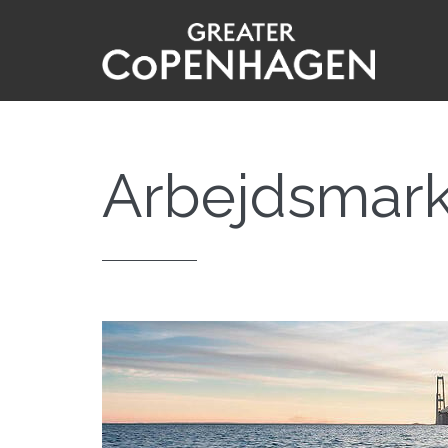
Gå
til
hovedindhold
Arbejdsmar