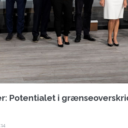
er: Potentialet i grænseoversk
:14