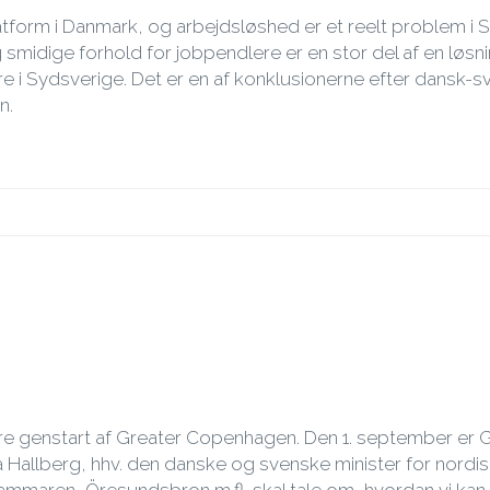
tform i Danmark, og arbejdsløshed er et reelt problem i 
idige forhold for jobpendlere er en stor del af en løsnin
 i Sydsverige. Det er en af konklusionerne efter dansk-
n.
tere genstart af Greater Copenhagen. Den 1. september e
Hallberg, hhv. den danske og svenske minister for nord