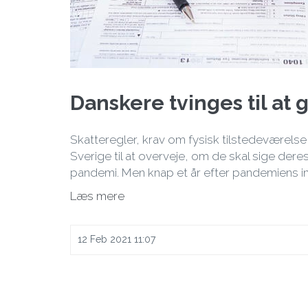
Danskere tvinges til at 
Skatteregler, krav om fysisk tilstedeværels
Sverige til at overveje, om de skal sige dere
pandemi. Men knap et år efter pandemiens in
Læs mere
12 Feb 2021 11:07