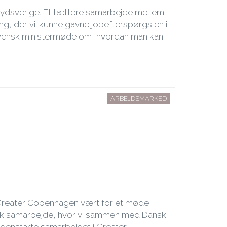
Sydsverige. Et tættere samarbejde mellem
g, der vil kunne gavne jobefterspørgslen i
svensk ministermøde om, hvordan man kan
ARBEJDSMARKED
r Greater Copenhagen vært for et møde
isk samarbejde, hvor vi sammen med Dansk