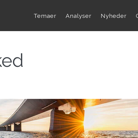
Temaer
Analyser
Nyheder
ked