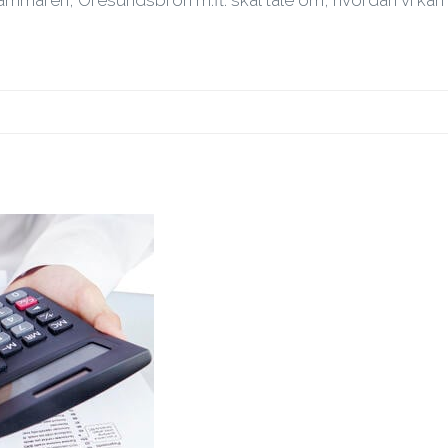
ammaren, Öresundsbron m.fl. skal tale om, hvordan vi kan