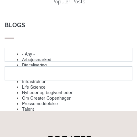
Popular Posts
BLOGS
- Any -
Arbejdsmarked
Digitalisering
Evenemang
Grøn omstilling
Infrastruktur
Life Science
Nyheder og begivenheder
Om Greater Copenhagen
Pressemeddelelse
Talent