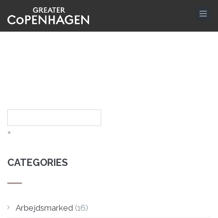
Skip
to
main
content
Search
×
CATEGORIES
Arbejdsmarked
(16)