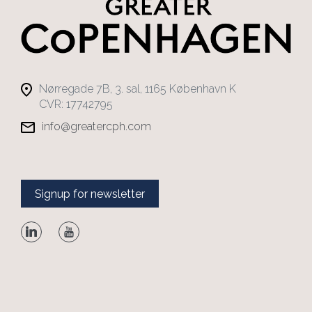
Nørregade 7B, 3. sal, 1165 København K
CVR: 17742795
info@greatercph.com
Signup for newsletter