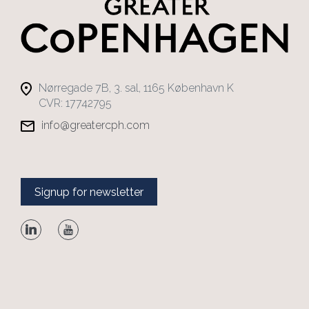
Nørregade 7B, 3. sal, 1165 København K
CVR: 17742795
info@greatercph.com
Signup for newsletter