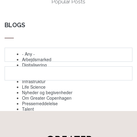
Popular Posts
BLOGS
- Any -
Arbejdsmarked
Digitalisering
Evenemang
Grøn omstilling
Infrastruktur
Life Science
Nyheder og begivenheder
Om Greater Copenhagen
Pressemeddelelse
Talent