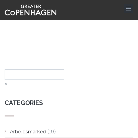
Skip
to
main
content
Search
×
CATEGORIES
Arbejdsmarked
(16)