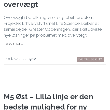
overvægt
Overvægt i befolkningen er et globalt problem.
Projektet Erhvervsfyrtårnet Life Science skaber et
samarbejde i Greater Copenhagen, der skal udvikle
nye løsninger på problemet med overvægt.
Læs mere
10 Nov 2022 09:12
DIGITALISERING
M5 Øst – Lilla linje er den
bedste mulighed for ny