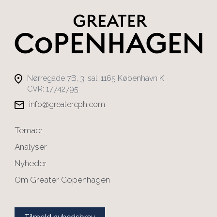
Nørregade 7B, 3. sal, 1165 København K
CVR: 17742795
info@greatercph.com
Temaer
Analyser
Nyheder
Om Greater Copenhagen