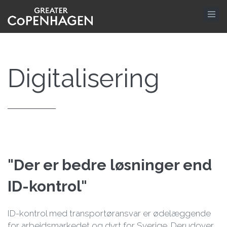
Gå
til
hovedindhold
Digitalisering
"Der er bedre løsninger end
ID-kontrol"
ID-kontrol med transportøransvar er ødelæggende
for arbejdsmarkedet og dyrt for Sverige. Derudover