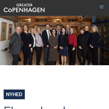
Gå
til
hovedindhold
NYHED