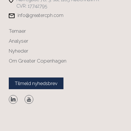
CVR: 17742795
info@greatercph.com
Temaer
Analyser
Nyheder
Om Greater Copenhagen
Tilmeld nyhedsbrev