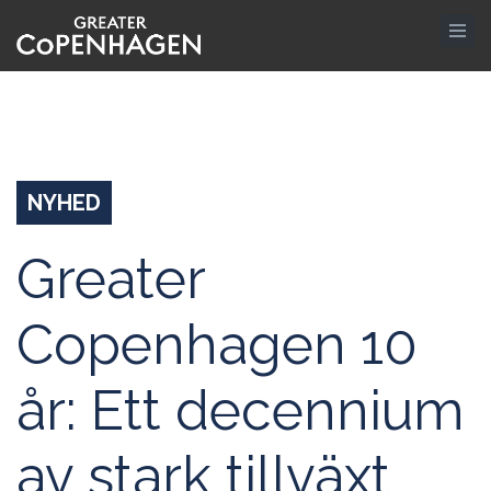
Gå
til
hovedindhold
NYHED
Greater
Copenhagen 10
år: Ett decennium
av stark tillväxt