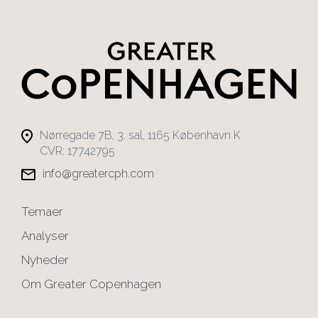
Nørregade 7B, 3. sal, 1165 København K
CVR: 17742795
info@greatercph.com
Temaer
Analyser
Nyheder
Om Greater Copenhagen