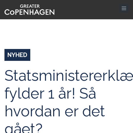
Gå
til
hovedindhold
NYHED
Statsministererklæ
fylder 1 år! Så
hvordan er det
gået?