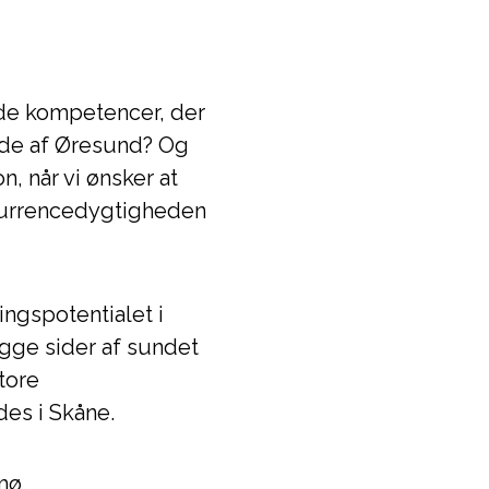
de kompetencer, der
side af Øresund? Og
, når vi ønsker at
nkurrencedygtigheden
ngspotentialet i
gge sider af sundet
tore
ndes i Skåne.
mø.