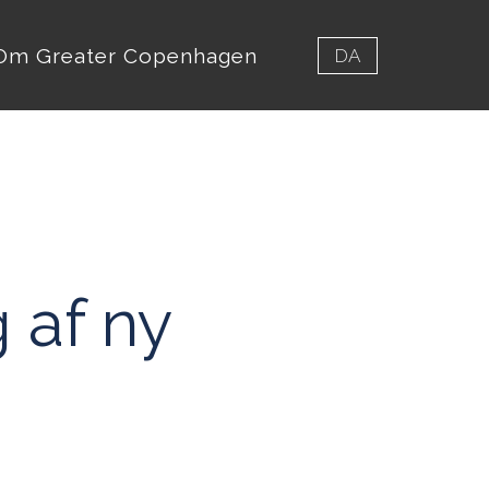
Om Greater Copenhagen
DA
 af ny