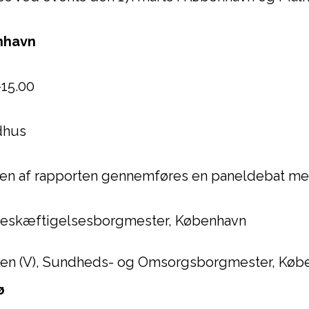
enhavn
0-15.00
dhus
en af rapporten gennemføres en paneldebat m
, Beskæftigelsesborgmester, København
tken (V), Sundheds- og Omsorgsborgmester, Køb
mø