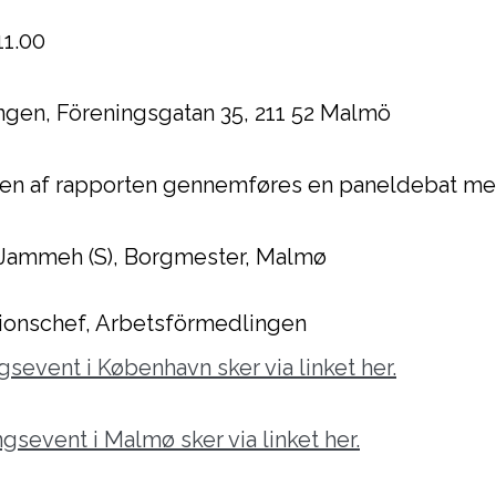
-11.00
ngen, Föreningsgatan 35, 211 52 Malmö
en af rapporten gennemføres en paneldebat m
t Jammeh (S), Borgmester, Malmø
tionschef, Arbetsförmedlingen
gsevent i København sker via linket her.
ngsevent i Malmø sker via linket her.