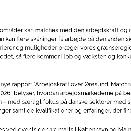
områder kan matches med den arbejdskraft og 
an kan flere skåninger få arbejde på den anden 
arrierer og muligheder præger vores grænseregion
kedet, så flere kommer i job og væksten og ko
ye rapport ”Arbejdskraft over Øresund. Matchni
026” belyser, hvordan arbejdsmarkederne på be
n – med særligt fokus på danske sektorer med s
ger samt de kvalifikationer og erfaringer, der fi
s ved events den 17. marts i København og Mal