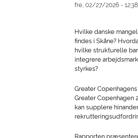
fre, 02/27/2026 - 12:38
Hvilke danske mangel
findes i Skåne? Hvord
hvilke strukturelle b
integrere arbejdsmar
styrkes?
Greater Copenhagens n
Greater Copenhagen 2
kan supplere hinande
rekrutteringsudfordrin
Rapporten præsentere