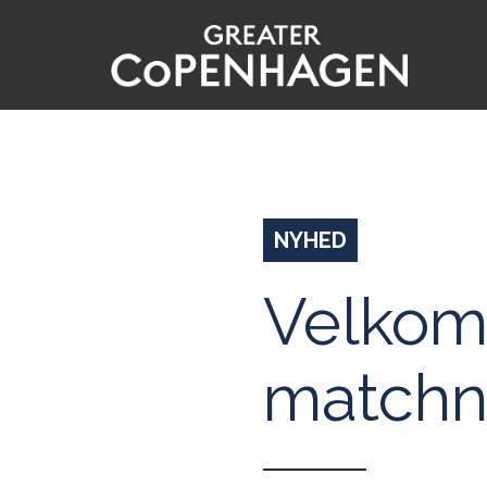
Gå
til
hovedindhold
NYHED
Velkomm
matchn