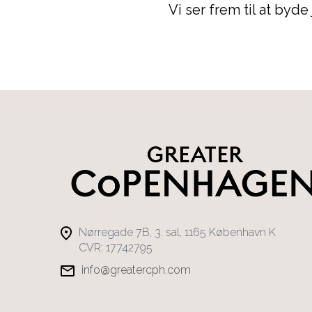
Vi ser frem til at byd
Nørregade 7B, 3. sal, 1165 København K
CVR: 17742795
info@greatercph.com