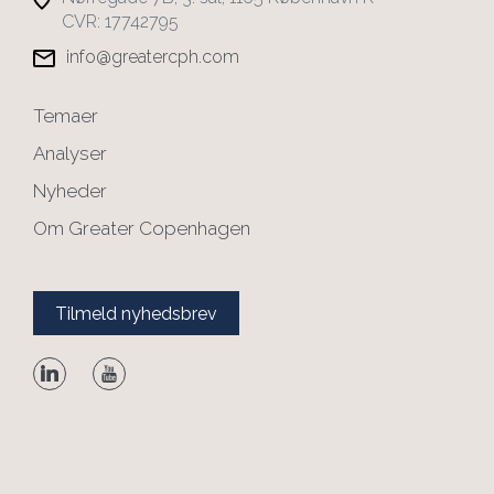
CVR: 17742795
info@greatercph.com
Temaer
Analyser
Nyheder
Om Greater Copenhagen
Tilmeld nyhedsbrev