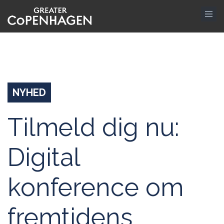
Gå
til
hovedindhold
NYHED
Tilmeld dig nu:
Digital
konference om
fremtidens