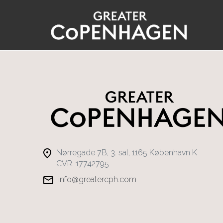
Gå
til
hovedindhold
Nørregade 7B, 3. sal, 1165 København K
CVR: 17742795
info@greatercph.com