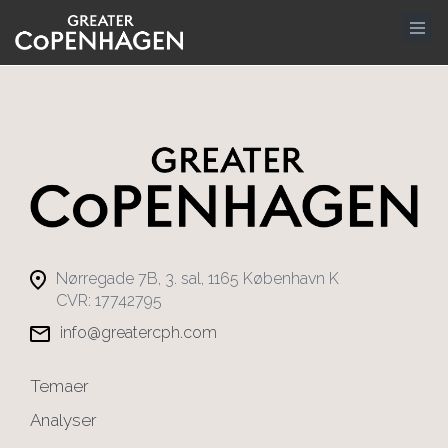
Gå
til
hovedindhold
Nørregade 7B, 3. sal, 1165 København K
CVR: 17742795
info@greatercph.com
Temaer
Analyser