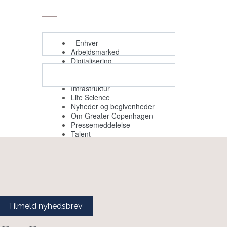
- Enhver -
Arbejdsmarked
Digitalisering
Begivenheder
Grøn omstilling
Infrastruktur
Life Science
Nyheder og begivenheder
Om Greater Copenhagen
Pressemeddelelse
Talent
Tilmeld nyhedsbrev