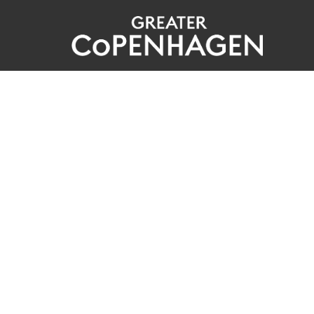
Gå
til
hovedindhold