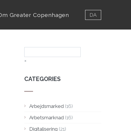
Om Greater Copenhagen
DA
Søg
×
CATEGORIES
Arbejdsmarked
(16)
Arbetsmarknad
(16)
Digitalisering
(21)