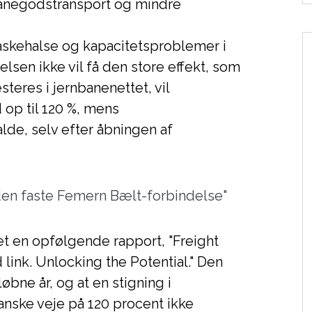
banegodstransport og mindre
laskehalse og kapacitetsproblemer i
delsen ikke vil få den store effekt, som
eres i jernbanenettet, vil
 op til 120 %, mens
alde, selv efter åbningen af
en faste Femern Bælt-forbindelse"
t en opfølgende rapport, "Freight
 link. Unlocking the Potential." Den
rløbne år, og at en stigning i
nske veje på 120 procent ikke