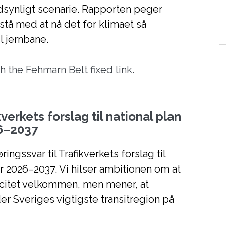
ndsynligt scenarie. Rapporten peger
stå med at nå det for klimaet så
il jernbane.
h the Fehmarn Belt fixed link.
erkets forslag til national plan
26–2037
ngssvar til Trafikverkets forslag til
ur 2026–2037. Vi hilser ambitionen om at
acitet velkommen, men mener, at
r Sveriges vigtigste transitregion på