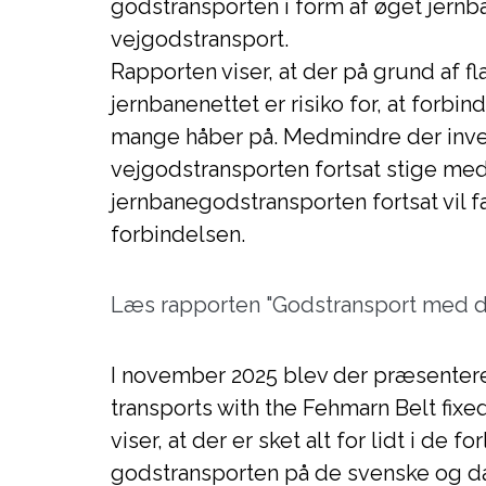
godstransporten i form af øget jern
vejgodstransport.
Rapporten viser, at der på grund af f
jernbanenettet er risiko for, at forbin
mange håber på. Medmindre der invest
vejgodstransporten fortsat stige med
jernbanegodstransporten fortsat vil f
forbindelsen.
Læs rapporten "Godstransport med d
I november 2025 blev der præsentere
transports with the Fehmarn Belt fixed
viser, at der er sket alt for lidt i de fo
godstransporten på de svenske og da