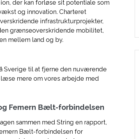
on, der kan forløse sit potentiale som
vækst og innovation. Charteret
erskridende infrastrukturprojekter,
e den grænseoverskridende mobilitet,
en mellem land og by.
å Sverige til at fjerne den nuværende
 læse mere om vores arbejde med
og Femern Bælt-forbindelsen
hagen sammen med String en rapport,
emern Bælt-forbindelsen for