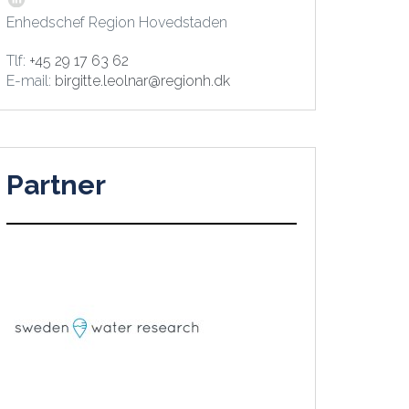
Enhedschef Region Hovedstaden
Tlf:
+45 29 17 63 62
E-mail:
birgitte.leolnar@regionh.dk
Partner