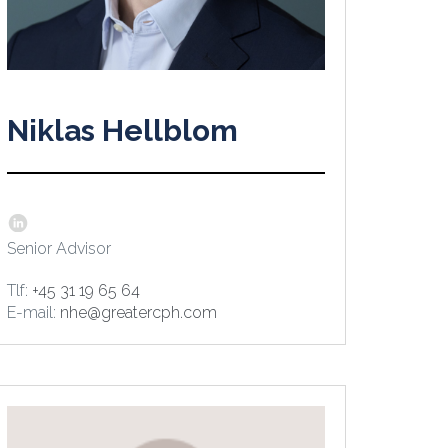
Niklas Hellblom
Senior Advisor
Tlf:
+45 31 19 65 64
E-mail:
nhe@greatercph.com