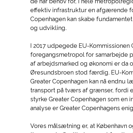
de har behov for, i hele metropolreg
effektiv infrastruktur en afgærende f
Copenhagen kan skabe fundamentet 
og udvikling.
I 2017 udpegede EU-Kommissionen 
foregangsmetropol for samarbejde på
af arbejdsmarked og økonomi er da og
Øresundsbroen stod færdig. EU-Kom
Greater Copenhagen kan nå endnu læ
transport på tværs af grænser, fordi en
styrke Greater Copenhagen som en in
analyse er Greater Copenhagens enig 
Vores målsætning er, at København o