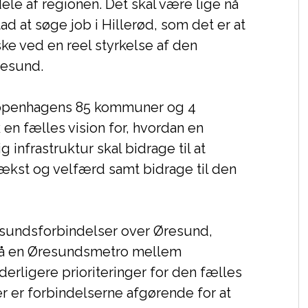
dele af regionen. Det skal være lige nå
ad at søge job i Hillerød, som det er at
ke ved en reel styrkelse af den
resund.
 Copenhagens 85 kommuner og 4
en fælles vision for, hvordan en
nfrastruktur skal bidrage til at
ækst og velfærd samt bidrage til den
resundsforbindelser over Øresund,
på en Øresundsmetro mellem
erligere prioriteringer for den fælles
r er forbindelserne afgørende for at