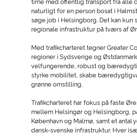
time med offentlig transport fra alle 
naturligt for en person bosat i Halmst
søge job i Helsingborg. Det kan kun s
regionale infrastruktur på tværs af Ø
Med trafikcharteret tegner Greater
regioner i Sydsverige og Østdanmark 
velfungerende, robust og bæredygtig i
styrke mobilitet, skabe bæredygtigv
grønne omstilling.
Trafikcharteret har fokus på faste Ø
mellem Helsingør og Helsingborg, 
København og Malmø, samt et antal yd
dansk-svenske infrastruktur. Hver isæ