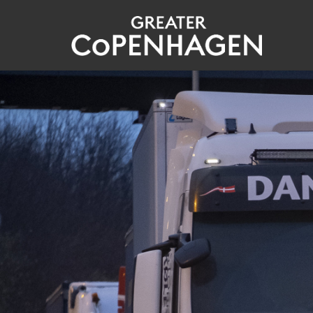
Gå
til
hovedindhold