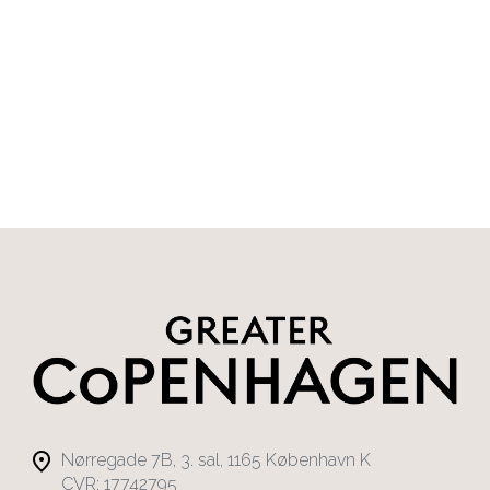
Nørregade 7B, 3. sal, 1165 København K
CVR: 17742795