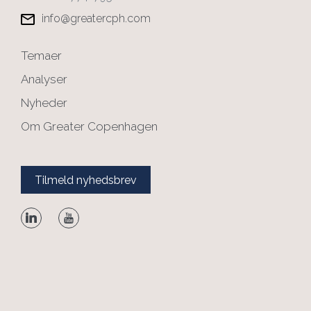
info@greatercph.com
Temaer
Analyser
Nyheder
Om Greater Copenhagen
Tilmeld nyhedsbrev