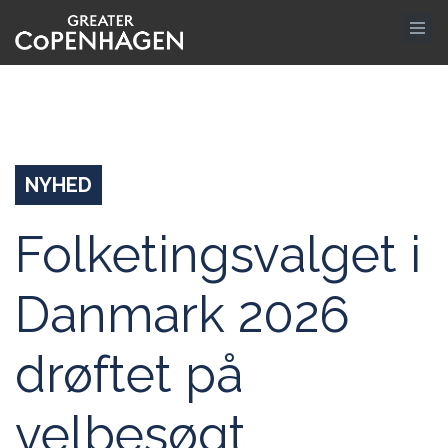
Gå
til
hovedindhold
NYHED
Folketingsvalget i
Danmark 2026
drøftet på
velbesøgt