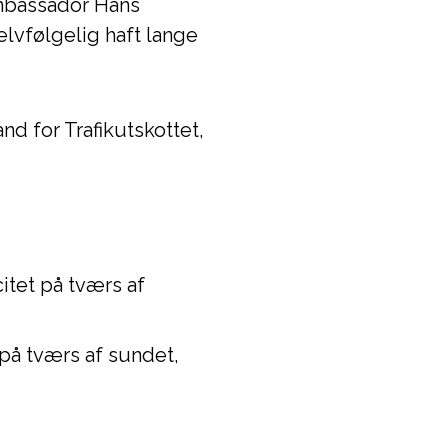
mbassadör Hans
lvfølgelig haft lange
nd for Trafikutskottet,
citet på tværs af
 på tværs af sundet,