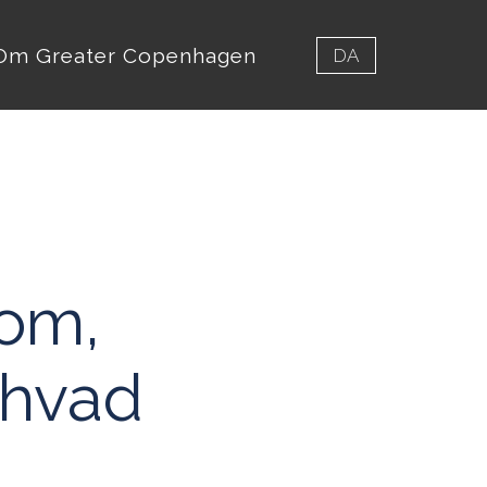
Om Greater Copenhagen
DA
 om,
 hvad