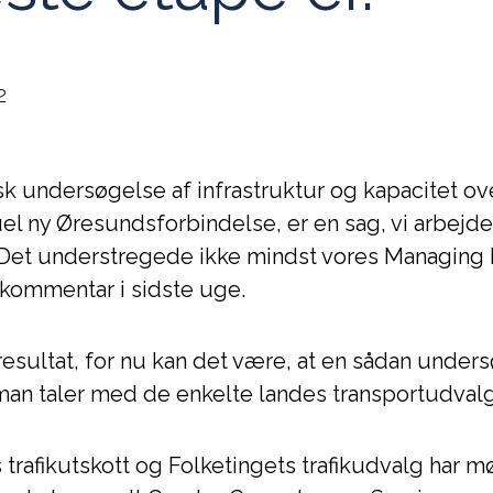
2
k undersøgelse af infrastruktur og kapacitet o
l ny Øresundsforbindelse, er en sag, vi arbejder
Det understregede ikke mindst vores Managing D
okommentar i sidste uge.
resultat, for nu kan det være, at en sådan unders
 man taler med de enkelte landes transportudvalg
rafikutskott og Folketingets trafikudvalg har mø