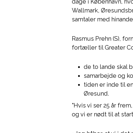
dage i København, hv
Wallmark, Øresundsbro
samtaler med hinanden.
Rasmus Prehn (S), form
fortæller til Greater 
de to lande skal b
samarbejde og ko
tiden er inde til 
Øresund.
"Hvis vi ser 25 år fre
og vi er nødt til at sta