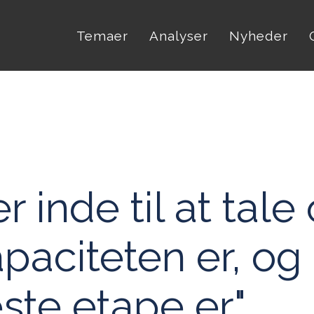
Temaer
Analyser
Nyheder
r inde til at tale
paciteten er, og
te etape er."