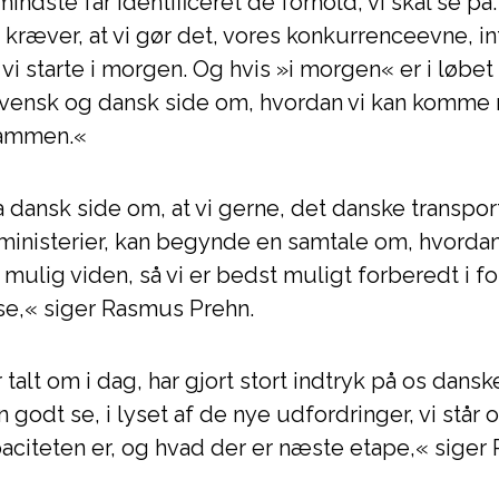
mindste får identificeret de forhold, vi skal se på.
kræver, at vi gør det, vores konkurrenceevne, in
 vi starte i morgen. Og hvis »i morgen« er i løbet a
e svensk og dansk side om, hvordan vi kan kom
sammen.«
a dansk side om, at vi gerne, det danske transpo
 ministerier, kan begynde en samtale om, hvorda
t mulig viden, så vi er bedst muligt forberedt i 
se,« siger Rasmus Prehn.
talt om i dag, har gjort stort indtryk på os danske
godt se, i lyset af de nye udfordringer, vi står o
apaciteten er, og hvad der er næste etape,« sige