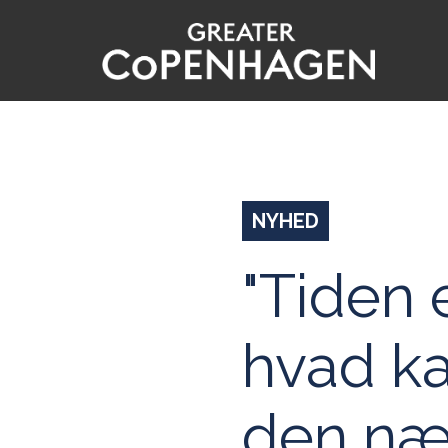
Gå
til
hovedindhold
NYHED
"Tiden e
hvad ka
den næs