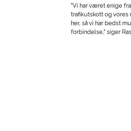
"Vi har været enige fr
trafikutskott og vore
her, så vi har bedst m
forbindelse," siger R