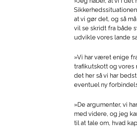
»Jeg håber, at vi i det 
Sikkerhedssituationen 
at vi gør det, og så må
vil se skridt fra båd
udvikle vores lande 
»Vi har været enige fr
trafikutskott og vores
det her så vi har beds
eventuel ny forbindel
»De argumenter, vi har 
med videre, og jeg kan 
til at tale om, hvad k