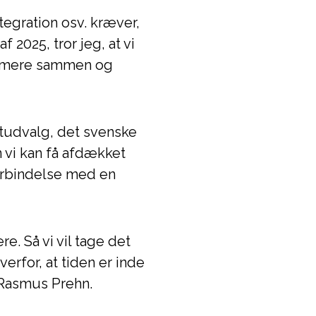
tegration osv. kræver,
f 2025, tror jeg, at vi
me mere sammen og
rtudvalg, det svenske
n vi kan få afdækket
forbindelse med en
re. Så vi vil tage det
verfor, at tiden er inde
r Rasmus Prehn.