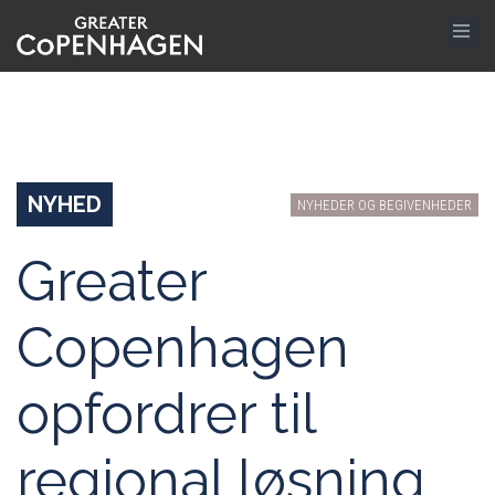
Gå
til
hovedindhold
NYHED
NYHEDER OG BEGIVENHEDER
Greater
Copenhagen
opfordrer til
regional løsning