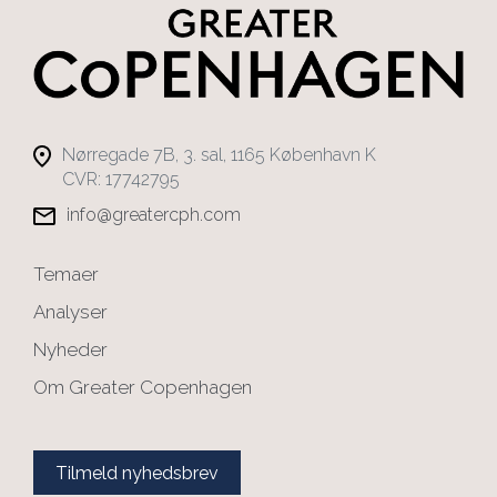
Nørregade 7B, 3. sal, 1165 København K
CVR: 17742795
info@greatercph.com
Temaer
Analyser
Nyheder
Om Greater Copenhagen
Tilmeld nyhedsbrev