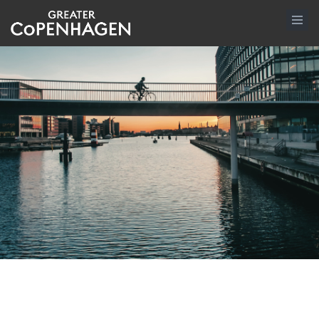
Gå
til
hovedindhold