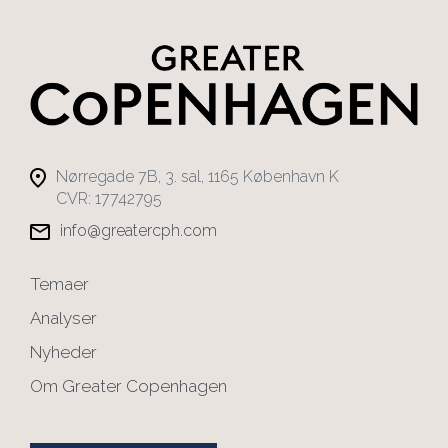
Nørregade 7B, 3. sal, 1165 København K
CVR: 17742795
info@greatercph.com
Temaer
Analyser
Nyheder
Om Greater Copenhagen