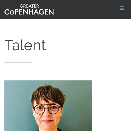
Gå
til
hovedindhold
Talent