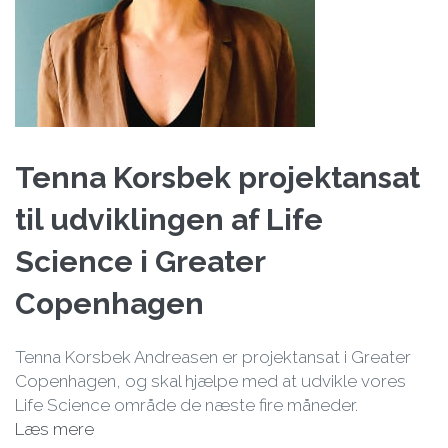
Tenna Korsbek projektansat
til udviklingen af Life
Science i Greater
Copenhagen
Tenna Korsbek Andreasen er projektansat i Greater
Copenhagen, og skal hjælpe med at udvikle vores
Life Science område de næste fire måneder.
Læs mere