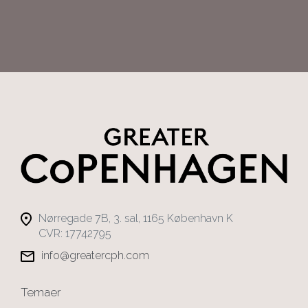
Nørregade 7B, 3. sal, 1165 København K
CVR: 17742795
info@greatercph.com
Temaer