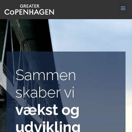
Gå
til
hovedindhold
Sammen
skaber vi
vækst og
udvikling