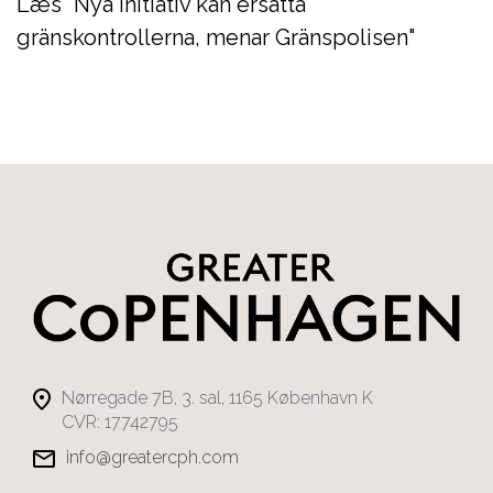
Læs "Nya initiativ kan ersätta
gränskontrollerna, menar Gränspolisen"
Nørregade 7B, 3. sal, 1165 København K
CVR: 17742795
info@greatercph.com