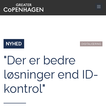
Gå
til
hovedindhold
NYHED
DIGITALISERING
"Der er bedre
løsninger end ID-
kontrol"