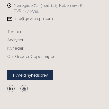
Nørregade 7B, 3. sal, 1165 København K
CVR: 17742795
info@greatercph.com
Temaer
Analyser
Nyheder
Om Greater Copenhagen
Tilmeld nyhedsbrev