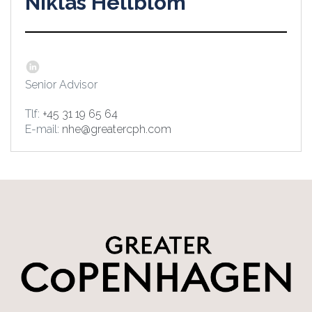
Niklas Hellblom
Senior Advisor
Tlf:
+45 31 19 65 64
E-mail:
nhe@greatercph.com