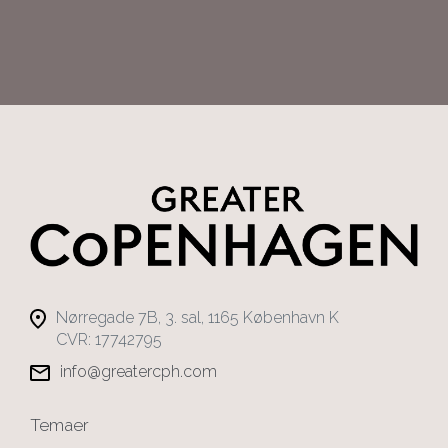
Nørregade 7B, 3. sal, 1165 København K
CVR: 17742795
info@greatercph.com
Temaer