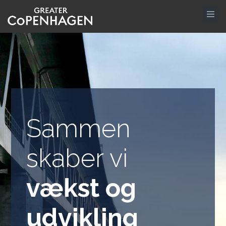
Gå
til
hovedindhold
Sammen
skaber vi
vækst og
udvikling