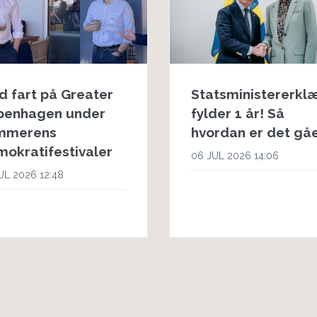
d fart på Greater
Statsministererkl
penhagen under
fylder 1 år! Så
mmerens
hvordan er det gå
okratifestivaler
06 JUL 2026 14:06
UL 2026 12:48