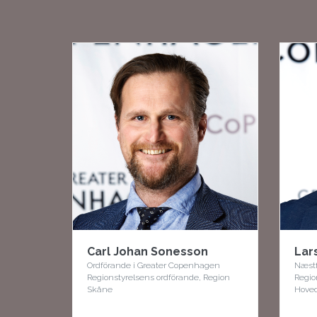
Carl Johan Sonesson
Lar
Ordförande i Greater Copenhagen
Næstf
Regionstyrelsens ordförande, Region
Regio
Skåne
Hove