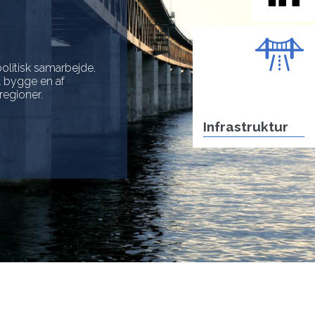
olitisk samarbejde.
l bygge en af
egioner.
Infrastruktur