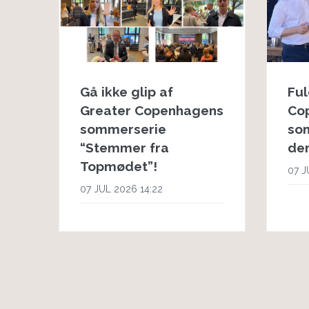
Ful
Gå ikke glip af
Co
Greater Copenhagens
so
sommerserie
dem
“Stemmer fra
Topmødet”!
07 J
07 JUL 2026 14:22