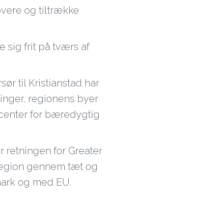
overe og tiltrække
sig frit på tværs af
ør til Kristianstad har
inger, regionens byer
 center for bæredygtig
retningen for Greater
yregion gennem tæt og
mark og med EU.