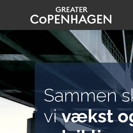
Gå
til
hovedindhold
Sammen s
vi
vækst o