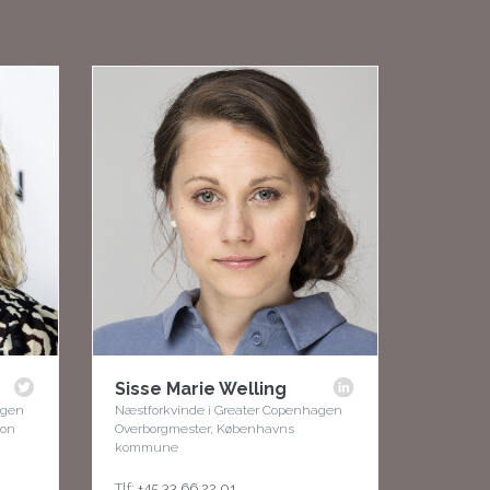
Sisse Marie Welling
agen
Næstforkvinde i Greater Copenhagen
ion
Overborgmester, Københavns
kommune
Tlf:
+45 33 66 22 01