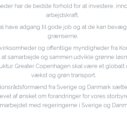
mheder har de bedste forhold for at investere, inn
arbejdskraft.
skal have adgang til gode job og at de kan bevæge 
grænserne.
er, virksomheder og offentlige myndigheder fra Kors
r at samarbejde og sammen udvikle grønne løsn
ruktur. Greater Copenhagen skal være et globalt
vækst og grøn transport.
ionsrådsformænd fra Sverige og Danmark sætter 
evet af ønsket om forandringer for vores storb
amarbejdet med regeringerne i Sverige og Dan