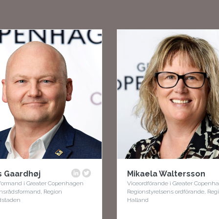
s Gaardhøj
Mikaela Waltersson
ormand i Greater Copenhagen
Viceordförande i Greater Copenh
nsrådsformand, Region
Regionstyrelsens ordförande, Reg
dstaden
Halland