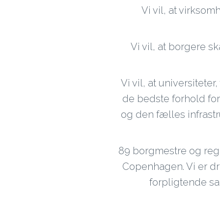
Vi vil, at virkso
Vi vil, at borgere 
Vi vil, at universitet
de bedste forhold fo
og den fælles infrast
89 borgmestre og reg
Copenhagen. Vi er dr
forpligtende s