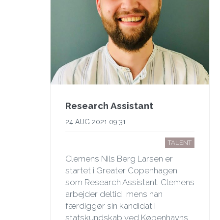
Research Assistant
24 AUG 2021 09:31
TALENT
Clemens Nils Berg Larsen er
startet i Greater Copenhagen
som Research Assistant. Clemens
arbejder deltid, mens han
færdiggør sin kandidat i
statskundskab ved Københavns