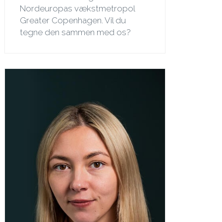
Nordeuropas vækstmetropol
Greater Copenhagen. Vil du
tegne den sammen med os?