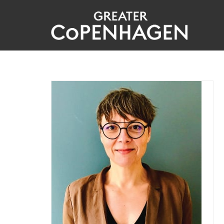
Gå
til
hovedindhold