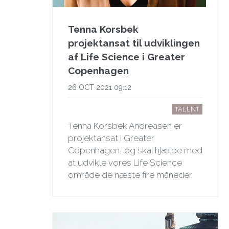
Tenna Korsbek
projektansat til udviklingen
af Life Science i Greater
Copenhagen
26 OCT 2021 09:12
TALENT
Tenna Korsbek Andreasen er
projektansat i Greater
Copenhagen, og skal hjælpe med
at udvikle vores Life Science
område de næste fire måneder.