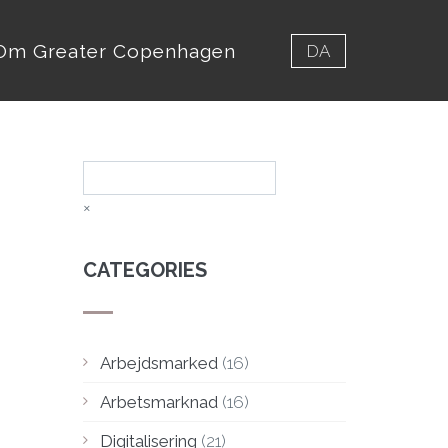
Om Greater Copenhagen
DA
Søg
×
CATEGORIES
Arbejdsmarked
(16)
Arbetsmarknad
(16)
Digitalisering
(21)