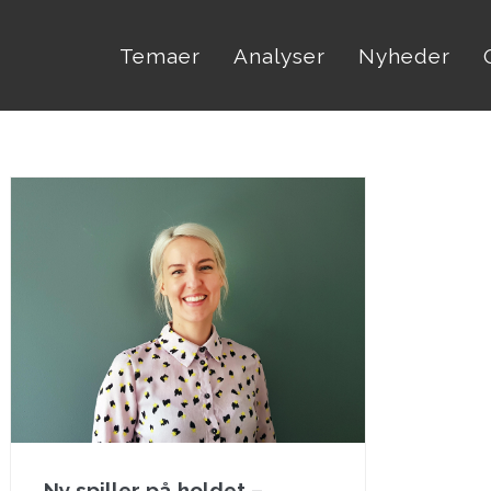
Temaer
Analyser
Nyheder
Ny spiller på holdet –