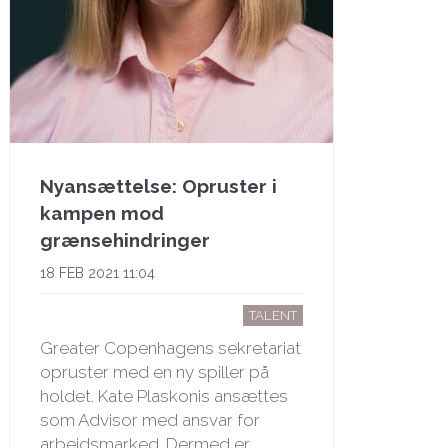
Nyansættelse: Opruster i
kampen mod
grænsehindringer
18 FEB 2021 11:04
TALENT
Greater Copenhagens sekretariat
opruster med en ny spiller på
holdet. Kate Plaskonis ansættes
som Advisor med ansvar for
arbejdsmarked. Dermed er