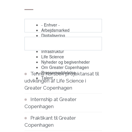
- Enhver -
Arbejdsmarked
Digitalisering
Begivenheder
Grøn omstilling
Infrastruktur
Life Science
Nyheder og begivenheder
Om Greater Copenhagen
Pressemeddelelse
Tenna Korsbek projektansat til
Talent
udviklingen af Life Science i
Greater Copenhagen
Internship at Greater
Copenhagen
Praktikant til Greater
Copenhagen