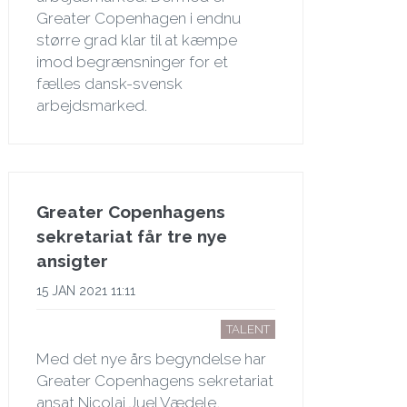
Greater Copenhagen i endnu
større grad klar til at kæmpe
imod begrænsninger for et
fælles dansk-svensk
arbejdsmarked.
Greater Copenhagens
sekretariat får tre nye
ansigter
15 JAN 2021 11:11
TALENT
Med det nye års begyndelse har
Greater Copenhagens sekretariat
ansat Nicolai Juel Vædele,