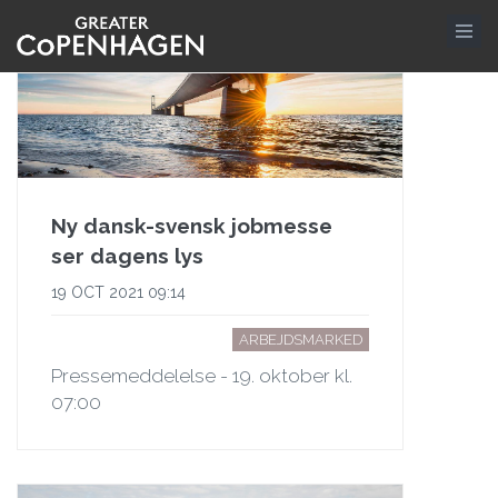
Gå
til
hovedindhold
Ny dansk-svensk jobmesse
ser dagens lys
19 OCT 2021 09:14
ARBEJDSMARKED
Pressemeddelelse - 19. oktober kl.
07:00