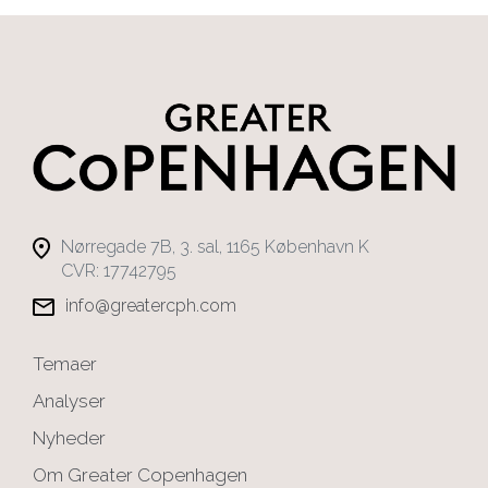
Nørregade 7B, 3. sal, 1165 København K
CVR: 17742795
info@greatercph.com
Temaer
Analyser
Nyheder
Om Greater Copenhagen