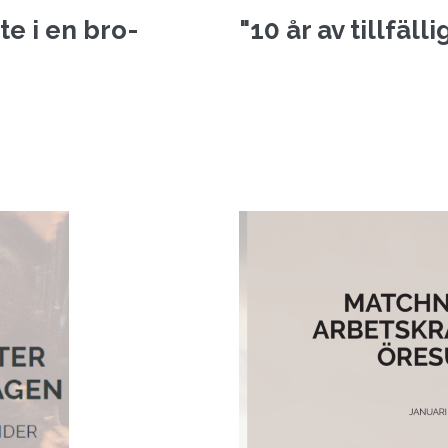
te i en bro-
"10 år av tillfäll