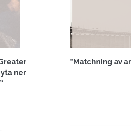
 Greater
"Matchning av a
yta ner
”