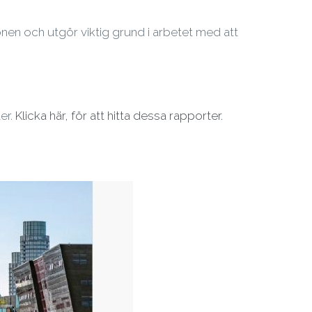
en och utgör viktig grund i arbetet med att
er.
Klicka här, för att hitta dessa rapporter.