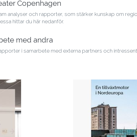
reater Copenhagen
am analyser och rapporter, som stärker kunskap om region
Dessa hittar du här nedanför.
rbete med andra
apporter i samarbete med externa partners och intressent