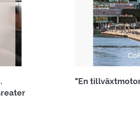
.
"En tillväxtmoto
Greater