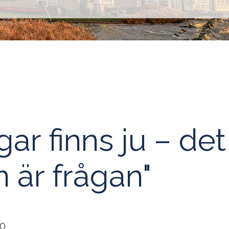
ar finns ju – det
 är frågan"
00