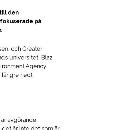
ill den
 fokuserade på
.
sen, och Greater
 universitet, Blaz
nvironment Agency
 längre ned).
 är avgörande.
det är inte det som är