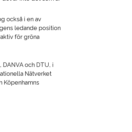
g också i en av
agens ledande position
aktiv för gröna
n, DANVA och DTU, i
tionella Nätverket
och Köpenhamns