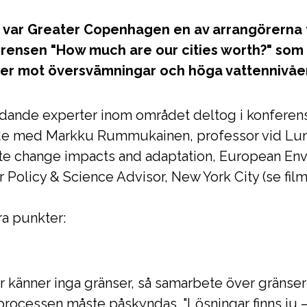
 var Greater Copenhagen en av arrangörerna t
erensen "How much are our cities worth?" som
der mot översvämningar och höga vattennivåer
 ledande experter inom området deltog i konferen
 med Markku Rummukainen, professor vid Lunds
ate change impacts and adaptation, European E
 Policy & Science Advisor, New York City (se film
ra punkter:
r känner inga gränser, så samarbete över gränser
ocessen måste påskyndas. "Lösningar finns ju – 