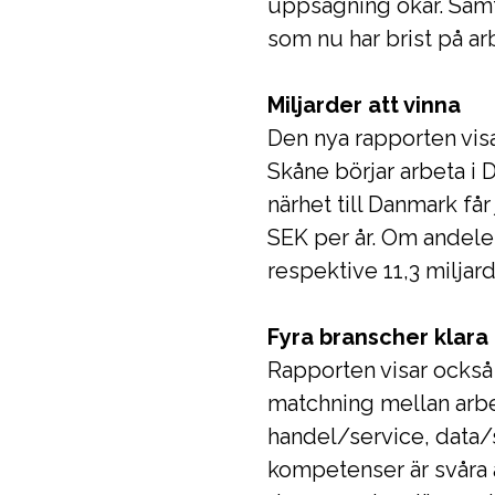
uppsägning ökar. Samti
som nu har brist på ar
Miljarder att vinna
Den nya rapporten visa
Skåne börjar arbeta i
närhet till Danmark få
SEK per år. Om andelen 
respektive 11,3 miljar
Fyra branscher klara
Rapporten visar också
matchning mellan arb
handel/service, data/
kompetenser är svåra 