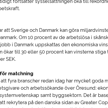
digt fortsätter sysselsättningen öka till rekordh
betskraft.
r att Sverige och Danmark kan göra miljardvinster
 Danmark. Om 10 procent av de arbetslösa i sk
r jobb i Danmark uppskattas den ekonomiska vinste
ökar till 30 eller 50 procent kan vinsterna stiga t
der SEK.
 för matchning
 att fyra branscher redan idag har mycket goda m
etsgivare och arbetssökande över Öresund: ekon
systemvetenskap samt byggsektorn. Det är baser
att rekrytera på den danska sidan av Greater Co