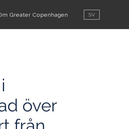
Om Greater Copenhagen
SV
i
ad över
t från