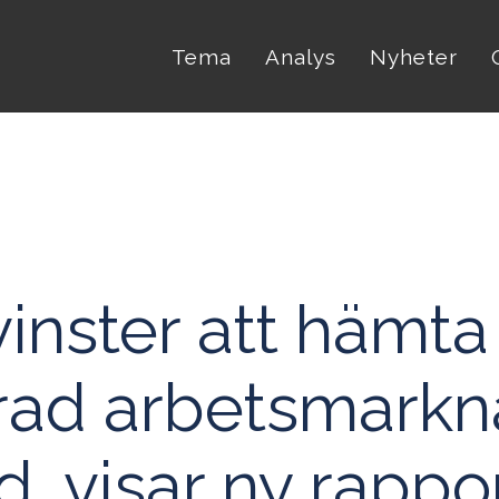
Tema
Analys
Nyheter
vinster att hämta 
rad arbetsmarkn
, visar ny rappor