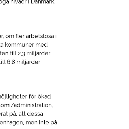
öga nivåer i Danmark,
, om fler arbetslösa i
ånska kommuner med
n till 2,3 miljarder
ill 6,8 miljarder
öjligheter för ökad
omi/administration,
at på, att dessa
penhagen, men inte på