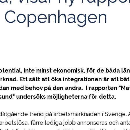
r Copenhagen
tential, inte minst ekonomisk, för de båda län
ad. Ett sätt att öka integrationen är att bä
idan med behov på den andra. I rapporten "Ma
sund" undersöks möjligheterna för detta.
dåtgående trend på arbetsmarknaden i Sverige. A
sarbetslösa, färre lediga jobb annonseras och ant