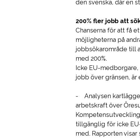
den svenska, där en s
200% fler jobb att sö
Chanserna för att få 
möjligheterna på andr
jobbsökarområde till 
med 200%.
Icke EU-medborgare, s
jobb över gränsen, är 
- Analysen kartlägger
arbetskraft över Öresu
Kompetensutveckling o
tillgänglig för icke E
med. Rapporten visar st