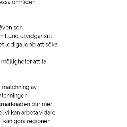
 dessa områden.
även ser
h Lund utvidgar sitt
t lediga jobb att söka
öjligheter att ta
r matchning av
matchningen.
tsmarknaden blir mer
 vi kan arbeta vidare
vi kan göra regionen