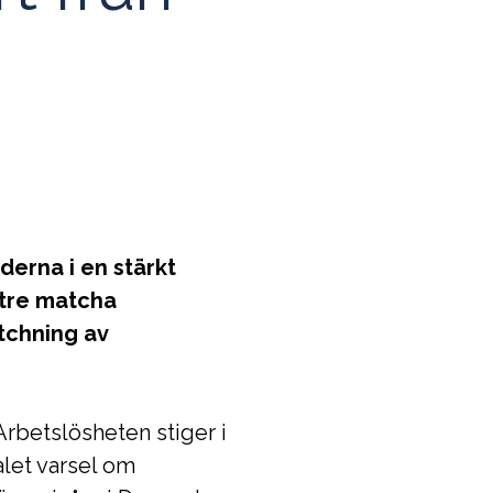
derna i en stärkt
ttre matcha
tchning av
rbetslösheten stiger i
alet varsel om