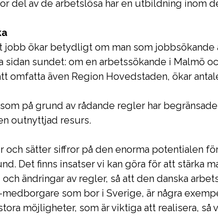
tor del av de arbetslösa har en utbildning inom
ka
ett jobb ökar betydligt om man som jobbsökande 
a sidan sundet: om en arbetssökande i Malmö oc
att omfatta även Region Hovedstaden, ökar antale
om på grund av rådande regler har begränsade m
en outnyttjad resurs.
 och sätter siffror på den enorma potentialen fö
nd. Det finns insatser vi kan göra för att stärka 
ch ändringar av regler, så att den danska arbe
U-medborgare som bor i Sverige, är några exempel
ora möjligheter, som är viktiga att realisera, så 