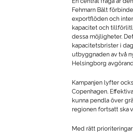
En central fråga är d
Fehmarn Bält förbinde
exportflöden och inter
kapacitet och tillförl
dessa möjligheter. Det
kapacitetsbrister i da
utbyggnaden av två n
Helsingborg avgörande
Kampanjen lyfter ocks
Copenhagen. Effektiva 
kunna pendla över grän
regionen fortsatt ska v
Med rätt prioriteringar