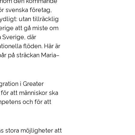
d genom den kommande
ör svenska företag,
ligt: utan tillräcklig
verige att gå miste om
a Sverige, där
tionella flöden. Här är
r på sträckan Maria–
ration i Greater
för att människor ska
mpetens och för att
ns stora möjligheter att