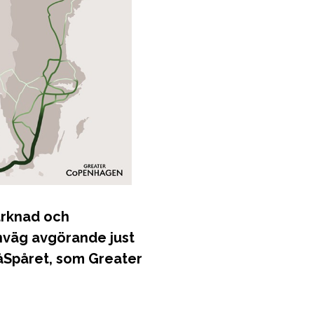
arknad och
rnväg avgörande just
åSpåret, som Greater