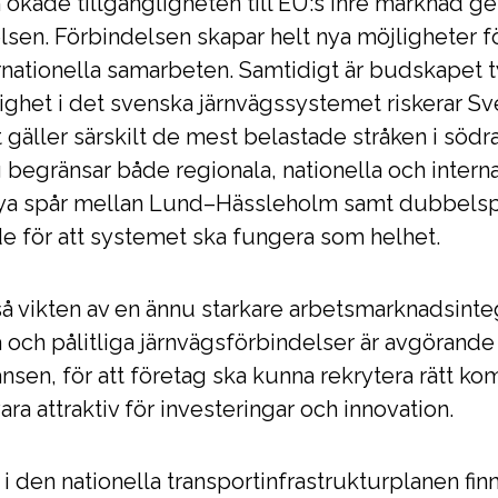
en ökade tillgängligheten till EU:s inre markna
lsen. Förbindelsen skapar helt nya möjligheter f
nationella samarbeten. Samtidigt är budskapet tyd
itlighet i det svenska järnvägssystemet riskerar S
 gäller särskilt de mest belastade stråken i södr
g begränsar både regionala, nationella och interna
ya spår mellan Lund–Hässleholm samt dubbelspå
 för att systemet ska fungera som helhet.
å vikten av en ännu starkare arbetsmarknadsinteg
och pålitliga järnvägsförbindelser är avgörande 
sen, för att företag ska kunna rekrytera rätt ko
ara attraktiv för investeringar och innovation.
 i den nationella transportinfrastrukturplanen fin