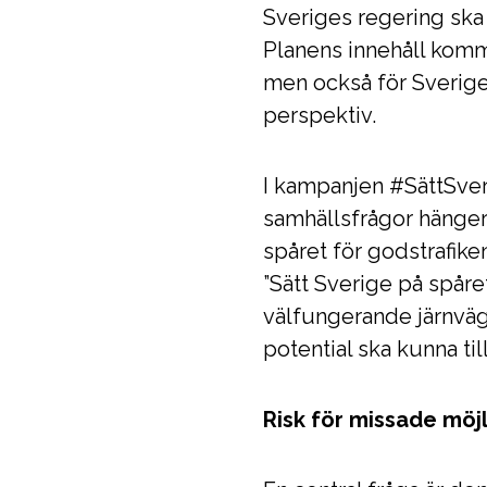
Sveriges regering ska s
Planens innehåll komm
men också för Sverige
perspektiv.
I kampanjen #SättSver
samhällsfrågor hänger
spåret för godstrafike
”Sätt Sverige på spåre
välfungerande järnvägs
potential ska kunna ti
Risk för missade mö