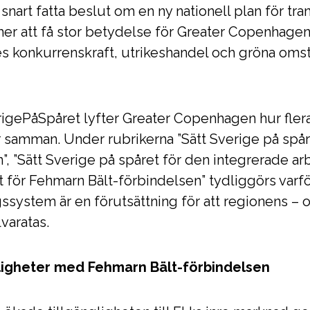
nart fatta beslut om en ny nationell plan för tran
er att få stor betydelse för Greater Copenhagens
s konkurrenskraft, utrikeshandel och gröna omstä
igePåSpåret lyfter Greater Copenhagen hur fle
 samman. Under rubrikerna ”Sätt Sverige på spåre
n”, ”Sätt Sverige på spåret för den integrerade 
t för Fehmarn Bält-förbindelsen” tydliggörs varfö
system är en förutsättning för att regionens – o
llvaratas.
jligheter med Fehmarn Bält-förbindelsen