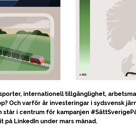
porter, internationell tillgänglighet, arbetsm
op? Och varför är investeringar i sydsvensk jä
m står i centrum för kampanjen #SättSverigeP
it på LinkedIn under mars månad.