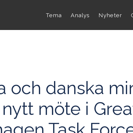
Tema
Analys
Nyheter
 och danska min
i nytt möte i Grea
agen Task Forc