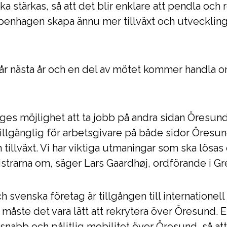
a stärkas, så att det blir enklare att pendla och 
openhagen skapa ännu mer tillväxt och utvecklin
 år nästa år och en del av mötet kommer handla 
ges möjlighet att ta jobb på andra sidan Öresun
tillgänglig för arbetsgivare på både sidor Öresund
 tillväxt. Vi har viktiga utmaningar som ska lösas
istrarna om, säger Lars Gaardhøj, ordförande i 
svenska företag är tillgången till internationell
måste det vara lätt att rekrytera över Öresund. E
 snabb och pålitlig mobilitet över Öresund, så att