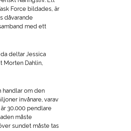
enskt Näringsliv. Ett
ask Force bildades, är
ks dåvarande
i samband med ett
da deltar Jessica
t Morten Dahlin,
ch handlar om den
joner invånare, varav
 är 30.000 pendlare
knaden måste
 över sundet måste tas