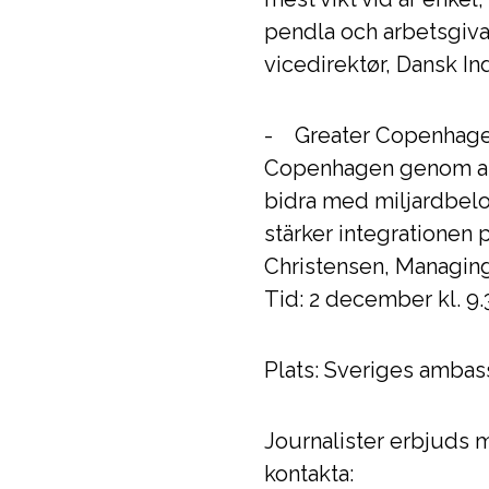
pendla och arbetsgivar
vicedirektør, Dansk Ind
- Greater Copenhagen 
Copenhagen genom att 
bidra med miljardbelop
stärker integrationen
Christensen, Managing
Tid: 2 december kl. 9.
Plats: Sveriges ambas
Journalister erbjuds mö
kontakta: