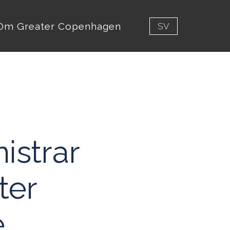
Om Greater Copenhagen
SV
istrar
ter
e