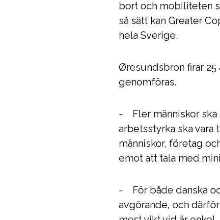
bort och mobiliteten sk
så sätt kan Greater C
hela Sverige.
Øresundsbron firar 25
genomföras.
- Fler människor ska 
arbetsstyrka ska vara 
människor, företag och
emot att tala med min
- För både danska och 
avgörande, och därför 
mest vikt vid är enkel,