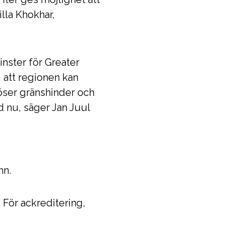
illa Khokhar,
nster för Greater
 att regionen kan
löser gränshinder och
 nu, säger Jan Juul
mn.
. För ackreditering,