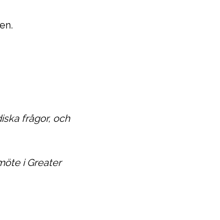
en.
iska frågor, och
möte i Greater