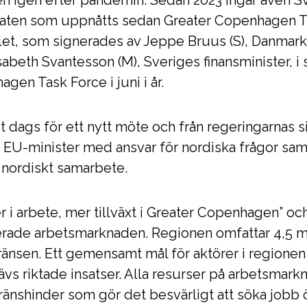
en igen efter pandemin. Sedan 2023 ingår även Sv
ltaten som uppnåtts sedan Greater Copenhagen T
let, som signerades av Jeppe Bruus (S), Danmar
sabeth Svantesson (M), Sveriges finansminister, 
gen Task Force i juni i år.
dags för ett nytt möte och från regeringarnas si
 EU-minister med ansvar för nordiska frågor sam
 nordiskt samarbete.
r i arbete, mer tillväxt i Greater Copenhagen” o
rade arbetsmarknaden. Regionen omfattar 4,5 mil
ränsen. Ett gemensamt mål för aktörer i regionen
krävs riktade insatser. Alla resurser på arbetsmar
gränshinder som gör det besvärligt att söka jobb