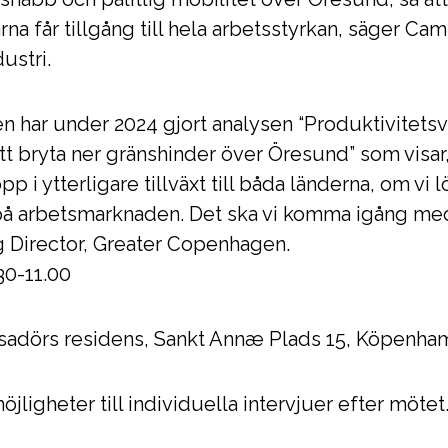
na får tillgång till hela arbetsstyrkan, säger Cam
ustri.
har under 2024 gjort analysen “Produktivitetsvi
bryta ner gränshinder över Öresund” som visar,
p i ytterligare tillväxt till båda länderna, om vi 
 på arbetsmarknaden. Det ska vi komma igång med
 Director, Greater Copenhagen.
30-11.00
sadörs residens, Sankt Annæ Plads 15, Köpenha
jligheter till individuella intervjuer efter mötet