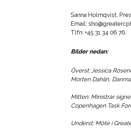
Sanna Holmqvist, Pre
Email: sho@greaterc
Tlfn: +45 31 34 06 76.
Bilder nedan:
Överst: Jessica Rosen
Morten Dahlin, Danmar
Mitten: Ministrar sig
Copenhagen Task Force
Underst: Möte i Great