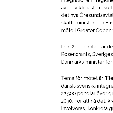
integrationen i region
av de viktigaste resu
det nya Öresundsavta
skatteminister och Eli
möte i Greater Copenha
Den 2 december är det 
Rosencrantz, Sveriges
Danmarks minister för
Tema för mötet är ”Fle
dansk-svenska integre
22.500 pendlar över g
2030. För att nå det, 
involveras, konkreta 