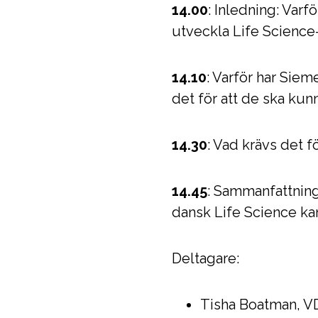
14.00
: Inledning: Varfö
utveckla Life Science
14.10
: Varför har Sie
det för att de ska kun
14.30
: Vad krävs det f
14.45
: Sammanfattning:
dansk Life Science kan 
Deltagare:
Tisha Boatman, V