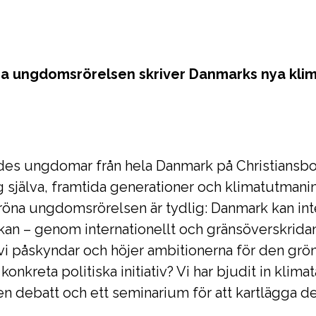
na ungdomsrörelsen skriver Danmarks nya klim
des ungdomar från hela Danmark på Christiansborg
ig själva, framtida generationer och klimatutmanin
öna ungdomsrörelsen är tydlig: Danmark kan int
kan – genom internationellt och gränsöverskridan
 vi påskyndar och höjer ambitionerna för den gr
konkreta politiska initiativ? Vi har bjudit in klima
en debatt och ett seminarium för att kartlägga 
.