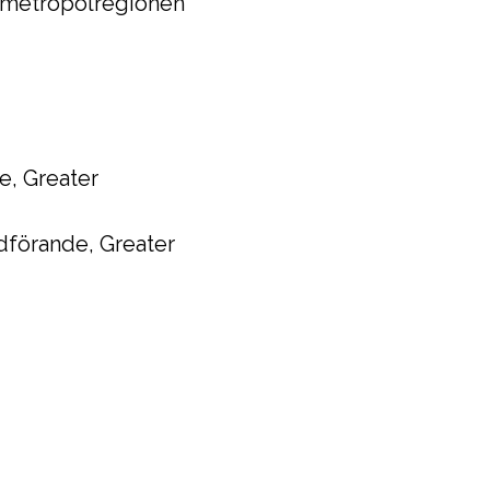
a metropolregionen
, Greater
dförande, Greater