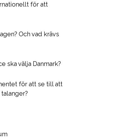
rnationellt för att
nhagen? Och vad krävs
nce ska välja Danmark?
tet för att se till att
 talanger?
kum