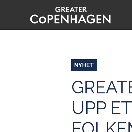
Hoppa
till
huvudinnehåll
NYHET
GREAT
UPP ET
FOLKE