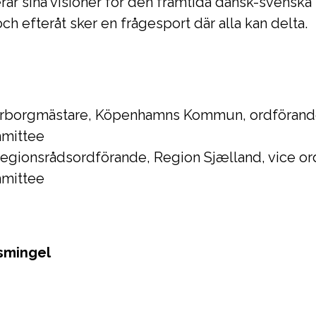
r sina visioner för den framtida dansk-svensk
 efteråt sker en frågesport där alla kan delta.
erborgmästare, Köpenhamns Kommun, ordförande
mittee
egionsrådsordförande, Region Sjælland, vice or
mittee
smingel