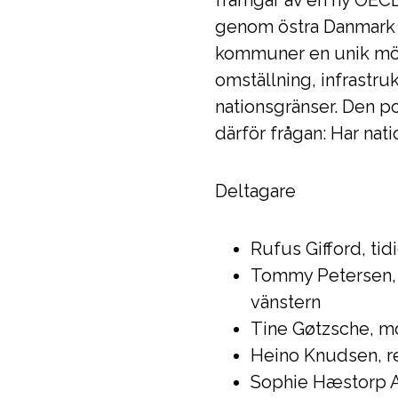
framgår av en ny OECD
genom östra Danmark o
kommuner en unik möjl
omställning, infrastru
nationsgränser. Den p
därför frågan: Har nati
Deltagare
Rufus Gifford, ti
Tommy Petersen, 
vänstern
Tine Gøtzsche, mo
Heino Knudsen, re
Sophie Hæstorp A