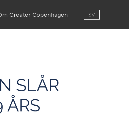
Om Greater Copenhagen
SV
N SLÅR
9 ÅRS