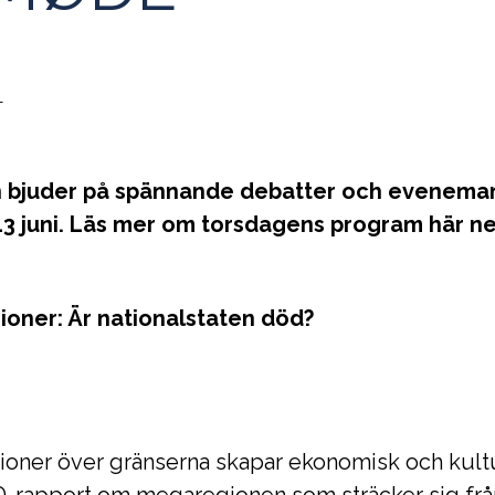
1
 bjuder på spännande debatter och evenema
3 juni. Läs mer om torsdagens program här n
ioner: Är nationalstaten död?
oner över gränserna skapar ekonomisk och kultu