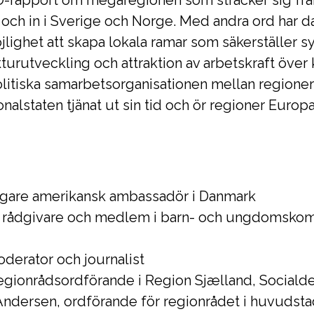
-rapport om megaregionen som sträcker sig frå
ch in i Sverige och Norge. Med andra ord har d
ighet att skapa lokala ramar som säkerställer s
kturutveckling och attraktion av arbetskraft öve
olitiska samarbetsorganisationen mellan regioner
onalstaten tjänat ut sin tid och ör regioner Europ
digare amerikansk ambassadör i Danmark
rådgivare och medlem i barn- och ungdomskomm
derator och journalist
gionrådsordförande i Region Sjælland, Socialde
ndersen, ordförande för regionrådet i huvudsta