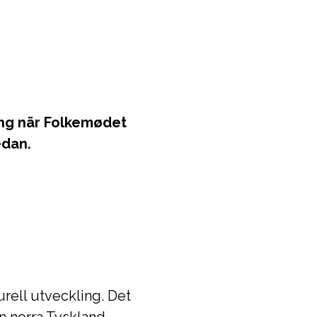
ng när Folkemødet
edan.
rell utveckling. Det