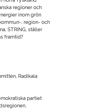
n norra Tyskland
anska regioner och
ynergier inom grön
r kommun-, region- och
na, STRING, ställer
as framtid?
ittén, Radikala
mokratiska partiet
dsregionen,