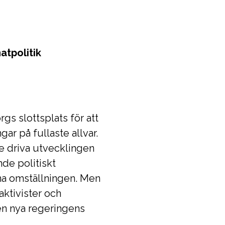
atpolitik
s slottsplats för att
gar på fullaste allvar.
e driva utvecklingen
de politiskt
öna omställningen. Men
taktivister och
den nya regeringens