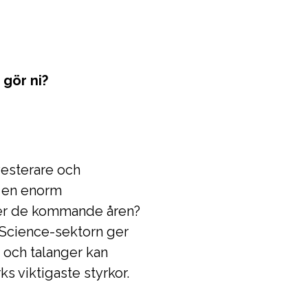
 gör ni?
vesterare och
d en enorm
nder de kommande åren?
 Science-sektorn ger
 och talanger kan
s viktigaste styrkor.