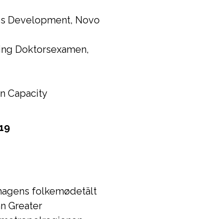
ess Development, Novo
ling Doktorsexamen,
n Capacity
19
hagens folkemødetält
n Greater