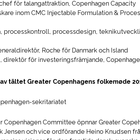
 chef för talangattraktion, Copenhagen Capacity
orskare inom CMC Injectable Formulation & Proc
, processkontroll, processdesign, teknikutveck
eneraldirektör, Roche för Danmark och Island
 direktör för investeringsfrämjande, Copenhage
g av tältet Greater Copenhagens folkemøde 20
penhagen-sekritariatet
er Copenhagen Committee öpnnar Greater Cope
k Jensen och vice ordförande Heino Knudsen frå