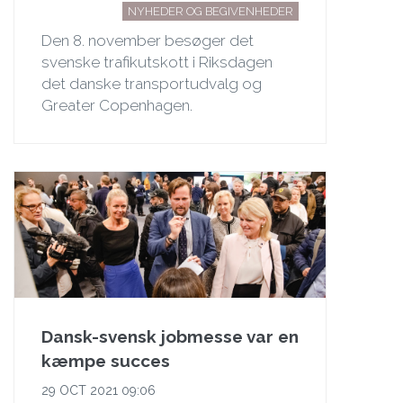
NYHEDER OG BEGIVENHEDER
Den 8. november besøger det
svenske trafikutskott i Riksdagen
det danske transportudvalg og
Greater Copenhagen.
Dansk-svensk jobmesse var en
kæmpe succes
29 OCT 2021 09:06