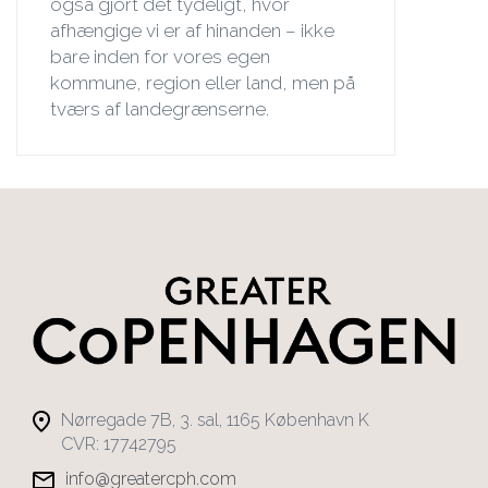
også gjort det tydeligt, hvor
afhængige vi er af hinanden – ikke
bare inden for vores egen
kommune, region eller land, men på
tværs af landegrænserne.
Nørregade 7B, 3. sal, 1165 København K
CVR: 17742795
info@greatercph.com