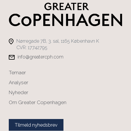
Nørregade 7B, 3. sal, 1165 København K
CVR: 17742795
info@greatercph.com
Temaer
Analyser
Nyheder
Om Greater Copenhagen
Tilmeld nyhedsbrev