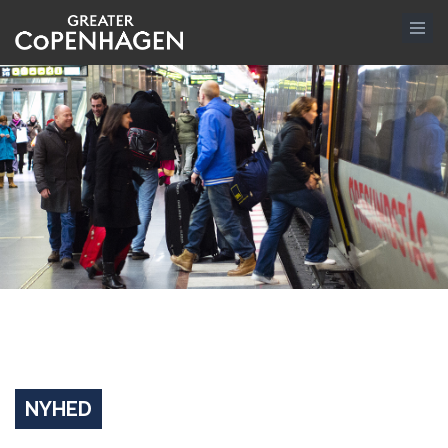
Gå
til
hovedindhold
NYHED