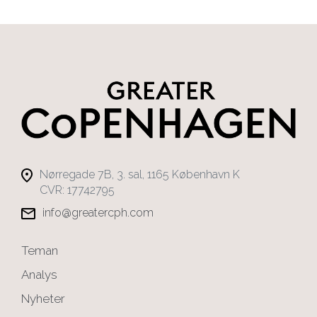
Nørregade 7B, 3. sal, 1165 København K
CVR: 17742795
info@greatercph.com
Teman
Analys
Nyheter