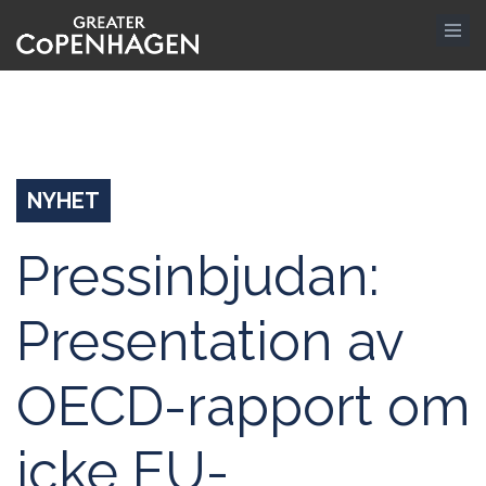
Hoppa
till
huvudinnehåll
NYHET
Pressinbjudan:
Presentation av
OECD-rapport om
icke EU-