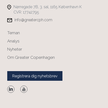
Nørregade 7B, 3. sal, 1165 København K
CVR: 17742795
info@greatercph.com
Teman
Analys
Nyheter
Om Greater Copenhagen
Registrera dig nyhetsbrev