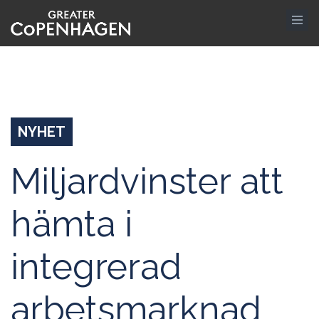
Hoppa
till
huvudinnehåll
NYHET
Miljardvinster att
hämta i
integrerad
arbetsmarknad