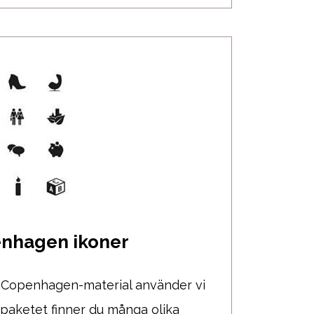
enhagen ikoner
er Copenhagen-material använder vi
I paketet finner du många olika