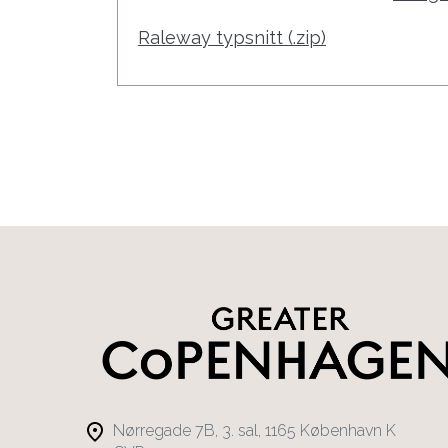
Raleway typsnitt (.zip)
Nørregade 7B, 3. sal, 1165 København K