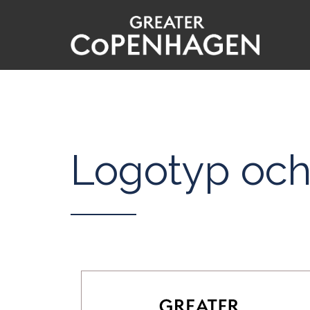
Hoppa
till
huvudinnehåll
Logotyp och