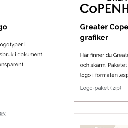
go
Greater Cope
grafiker
ogotyper i
orsbruk i dokument
Här finner du Grea
ransparent
och skärm. Paketet
logo i formaten .es
Logo-paket (.zip)
rey