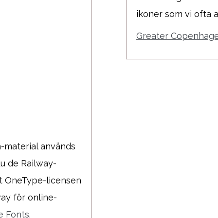
ikoner som vi ofta 
Greater Copenhagen
n-material används
du de Railway-
t OneType-licensen
ay för online-
e Fonts.