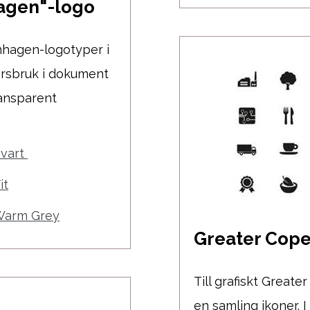
hagen"-logo
nhagen-logotyper i
orsbruk i dokument
ransparent
Svart
it
 Warm Grey
Greater Cop
Till grafiskt Great
en samling ikoner. 