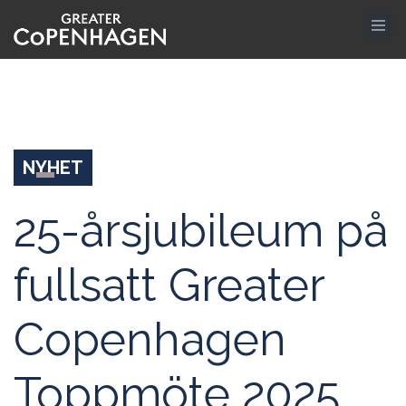
Hoppa
till
huvudinnehåll
NYHET
25-årsjubileum på
fullsatt Greater
Copenhagen
Toppmöte 2025