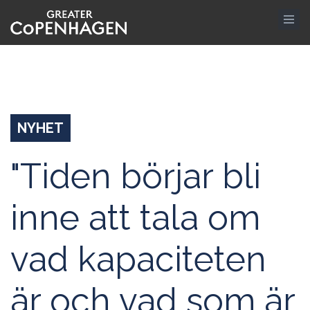
Hoppa
till
huvudinnehåll
NYHET
"Tiden börjar bli
inne att tala om
vad kapaciteten
är och vad som är