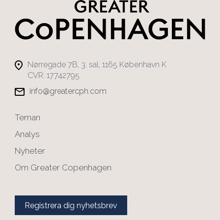
Nørregade 7B, 3. sal, 1165 København K
CVR: 17742795
info@greatercph.com
Teman
Analys
Nyheter
Om Greater Copenhagen
Registrera dig nyhetsbrev